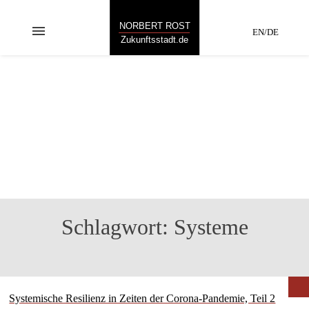
NORBERT ROST
menu
EN/DE
Zukunftsstadt.de
SYSTEME
„Neues entsteht,
wenn man Bekanntes
neu kombiniert.“
Schlagwort:
Systeme
Systemische Resilienz in Zeiten der Corona-Pandemie, Teil 2