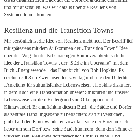
und mir anschauen, was wir daraus über die Resilienz von
Systemen lernen können.
Resilienz und die Transition Towns
Mir persönlich ist die Idee von Resilienz nicht neu. Der Begriff lief
mir spätestens mit dem Aufkommen der „Transition Town“-Idee
über den Weg. Im deutschsprachigen Raum verankerte sich die
Idee der „Transition Towns“, der „Städte im Übergang“ mit dem
Buch „Energiewende – das Handbuch“ von Rob Hopkins. Es
erschien 2008 im Zweitausendeins-Verlag und trug den Untertitel
„Anleitung für zukunftsfähige Lebensweisen“. Hopkins diskutiert
in dem Buch eine Transformation unserer Strukturen und unserer
Lebensweise vor dem Hintergrund von Ölknappheit und
Klimawandel. Er empfiehlt in diesem Buch, die Städte und Dörfer
als zentrale Handlungsebene zu betrachten: statt zu versuchen,
global auf den Klimawandel einzuwirken solle der Einzelne sich
lieber um sein Dorf bzw. seine Stadt kümmern, denn dort könne er
wirksam sein, weil er/sie dort tatsächlich Einfluss habe. Und