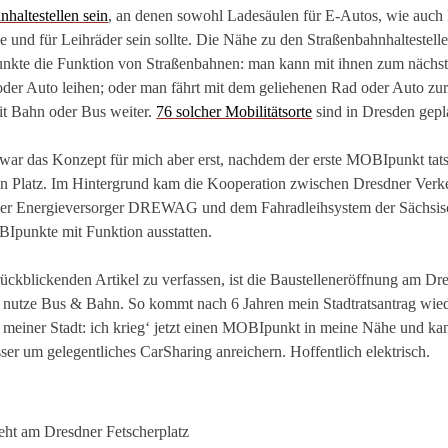
haltestellen sein
, an denen sowohl Ladesäulen für E-Autos, wie auch
 und für Leihräder sein sollte. Die Nähe zu den Straßenbahnhaltestell
nkte die Funktion von Straßenbahnen: man kann mit ihnen zum näch
oder Auto leihen; oder man fährt mit dem geliehenen Rad oder Auto zur
t Bahn oder Bus weiter.
76 solcher Mobilitätsorte
sind in Dresden gepl
r war das Konzept für mich aber erst, nachdem der erste MOBIpunkt tats
n Platz. Im Hintergrund kam die Kooperation zwischen Dresdner Verke
ner Energieversorger DREWAG und dem Fahradleihsystem der Sächsis
BIpunkte mit Funktion ausstatten.
rückblickenden Artikel zu verfassen, ist die Baustelleneröffnung am Dre
nutze Bus & Bahn. So kommt nach 6 Jahren mein Stadtratsantrag wiede
meiner Stadt: ich krieg‘ jetzt einen MOBIpunkt in meine Nähe und kan
er um gelegentliches CarSharing anreichern. Hoffentlich elektrisch.
ht am Dresdner Fetscherplatz