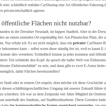
 sein: schließlich entfaltet CarSharing eine Art öffentliches Fahrzeug
 privatwirtschaftlich agieren.
 öffentliche Flächen nicht nutzbar?
anden in der Dresdner Neustadt, im hippen Stadtteil. Aber in der Dresd
en an einem zentralen Ort regelmäßig frei: Am Pirnaischen Platz, der a
t. Nur erfuhr ich: Es sei nicht möglich, dass ein
privater
CarSharer-Be
e bekommen kann – selbst wenn diese ständig frei ist, weil es kaum E-
 konnte dies verstehen: Schließlich könnte ja jeder kommen und öffentl
erer Teil schüttelte den Kopf: da sprach die halbe Welt von Elektromob
fenster Elektromobilität“ zu sein, und dann gibt es zwei E-Autos beim
 unmöglich, dafür Flächen bereitzustellen?
ner Stadt oder in seinem Ort empört, dem möchte ich diese Geschichte 
diesen schildbürgerschaftlichen Umgang mit unserer Zukunft führte d
 zu schreiben. Ich war zu dem Zeitpunkt vier Jahre Mitglied im Ortsbeir
um unterhalb des Stadtrats, auf Stadtbezirksebene. Diese Gremien hatt
h hatte
das kommunalpolitische System ausreichend verstanden
, um mei