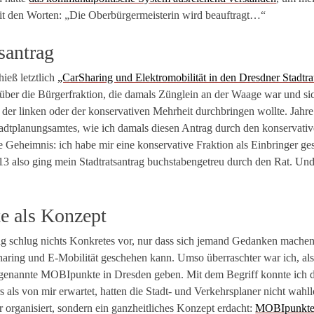
it den Worten: „Die Oberbürgermeisterin wird beauftragt…“
santrag
hieß letztlich
„CarSharing und Elektromobilität in den Dresdner Stadtra
 über die Bürgerfraktion, die damals Zünglein an der Waage war und si
 der linken oder der konservativen Mehrheit durchbringen wollte. Jahre
Stadtplanungsamtes, wie ich damals diesen Antrag durch den konservati
he Geheimnis: ich habe mir eine konservative Fraktion als Einbringer ges
013 also ging mein Stadtratsantrag buchstabengetreu durch den Rat. U
 als Konzept
ag schlug nichts Konkretes vor, nur dass sich jemand Gedanken machen 
haring und E-Mobilität geschehen kann. Umso überraschter war ich, als
sogenannte MOBIpunkte in Dresden geben. Mit dem Begriff konnte ich 
 als von mir erwartet, hatten die Stadt- und Verkehrsplaner nicht wahl
 organisiert, sondern ein ganzheitliches Konzept erdacht:
MOBIpunkte s