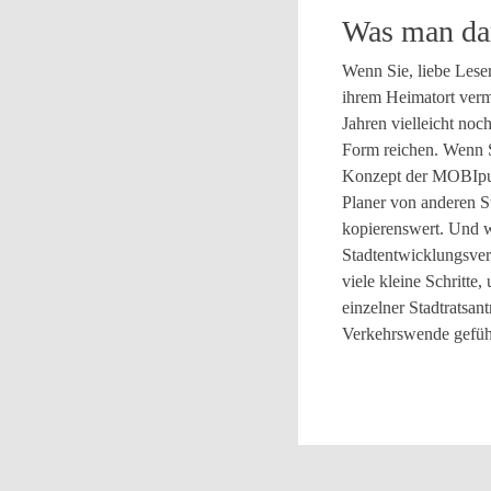
Was man da
Wenn Sie, liebe Lese
ihrem Heimatort verm
Jahren vielleicht noc
Form reichen. Wenn Si
Konzept der MOBIpunk
Planer von anderen St
kopierenswert. Und w
Stadtentwicklungsver
viele kleine Schritte,
einzelner Stadtratsan
Verkehrswende geführt