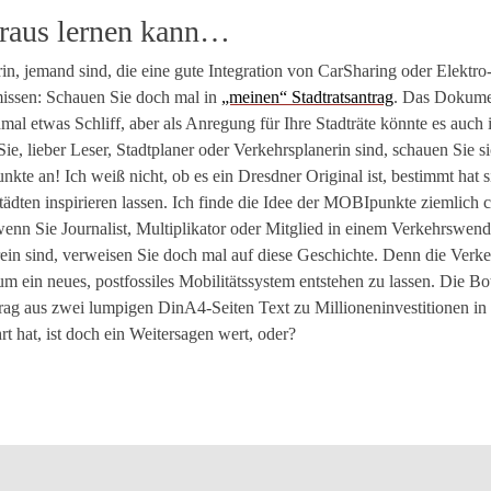
raus lernen kann…
rin, jemand sind, die eine gute Integration von CarSharing oder Elektr
issen: Schauen Sie doch mal in
„meinen“ Stadtratsantrag
. Das Dokume
hmal etwas Schliff, aber als Anregung für Ihre Stadträte könnte es auch 
e, lieber Leser, Stadtplaner oder Verkehrsplanerin sind, schauen Sie s
te an! Ich weiß nicht, ob es ein Dresdner Original ist, bestimmt hat s
ädten inspirieren lassen. Ich finde die Idee der MOBIpunkte ziemlich 
enn Sie Journalist, Multiplikator oder Mitglied in einem Verkehrswend
ein sind, verweisen Sie doch mal auf diese Geschichte. Denn die Verk
 um ein neues, postfossiles Mobilitätssystem entstehen zu lassen. Die Bo
trag aus zwei lumpigen DinA4-Seiten Text zu Millioneninvestitionen in
 hat, ist doch ein Weitersagen wert, oder?