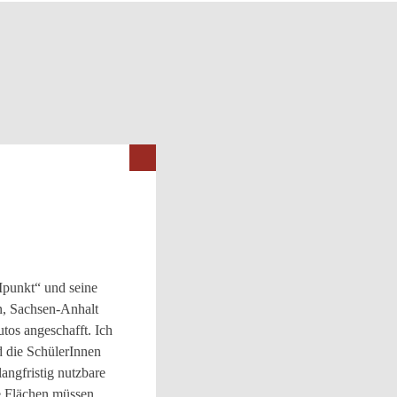
Ipunkt“ und seine
n, Sachsen-Anhalt
tos angeschafft. Ich
d die SchülerInnen
angfristig nutzbare
e Flächen müssen