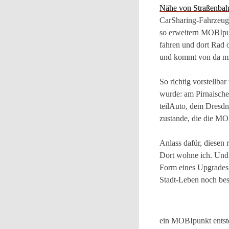
Nähe von Straßenbahn
CarSharing-Fahrzeuge
so erweitern MOBIpu
fahren und dort Rad 
und kommt von da mi
So richtig vorstellba
wurde: am Pirnaische
teilAuto, dem Dresd
zustande, die die MO
Anlass dafür, diesen 
Dort wohne ich. Und 
Form eines Upgrades 
Stadt-Leben noch bess
ein MOBIpunkt entste