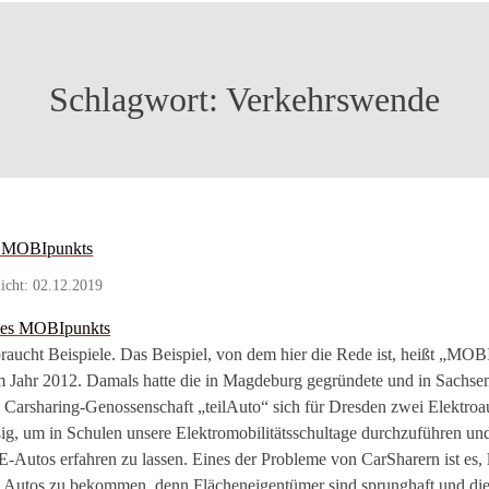
Schlagwort:
Verkehrswende
s MOBIpunkts
licht: 02.12.2019
aucht Beispiele. Das Beispiel, von dem hier die Rede ist, heißt „MOB
m Jahr 2012. Damals hatte die in Magdeburg gegründete und in Sachse
 Carsharing-Genossenschaft „teilAuto“ sich für Dresden zwei Elektroau
ßig, um in Schulen unsere Elektromobilitätsschultage durchzuführen un
E-Autos erfahren zu lassen. Eines der Probleme von CarSharern ist es, l
ie Autos zu bekommen, denn Flächeneigentümer sind sprunghaft und di