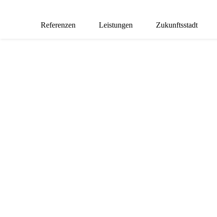
Referenzen
Leistungen
Zukunftsstadt
VERKEHRS
„Neues entsteht,
wenn man Bekanntes
neu kombiniert.“