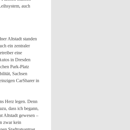
-Leihsystem, auch
ner Altstadt standen
uch ein zentraler
treiber eine
Autos in Dresden
ichen Park-Platz
ilität, Sachsen
 einzigen CarSharer in
ans Herz legen. Denn
azu, dass ich begann,
at Altstadt gewesen –
en zwar kein
nen Stadtratsantrag