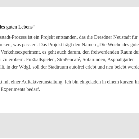
des guten Lebens“
tadt-Prozess ist ein Projekt entstanden, das die Dresdner Neustadt für
cken, was passiert. Das Projekt trägt den Namen „Die Woche des gute
n Verkehrsexperiment, es geht auch darum, den freiwerdenden Raum du
u zu erobern. Fußballspielen, Straßencafé, Sofarunden, Asphaltgärten
t, in der WdgL soll der Stadtraum autofrei erlebt und neu belebt werd
kt mit einer Auftaktveranstaltung. Ich bin eingeladen in einem kurzen Im
 Experiments bedarf.