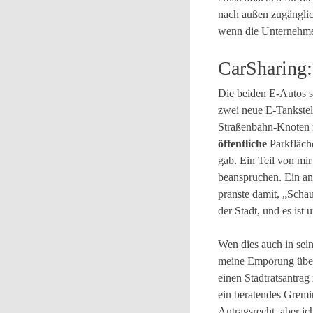
nach außen zugänglich
wenn die Unternehmen
CarSharing:
Die beiden E-Autos st
zwei neue E-Tankstell
Straßenbahn-Knoten is
öffentliche
Parkfläch
gab. Ein Teil von mir
beanspruchen. Ein and
pranste damit, „Schau
der Stadt, und es ist
Wen dies auch in sei
meine Empörung über 
einen Stadtratsantrag
ein beratendes Gremi
Antragsrecht, aber ic