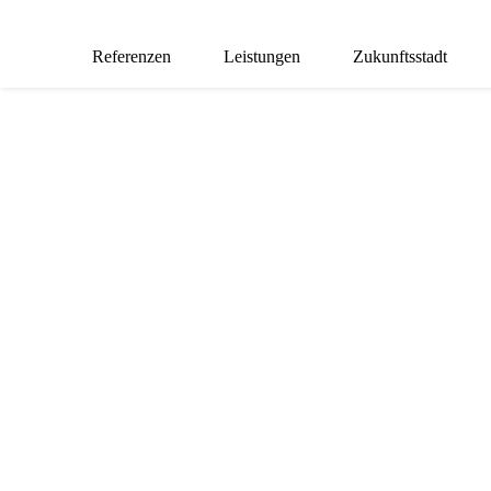
Referenzen
Leistungen
Zukunftsstadt
FUTURECITY
EINSATZBER
„Neues entsteht,