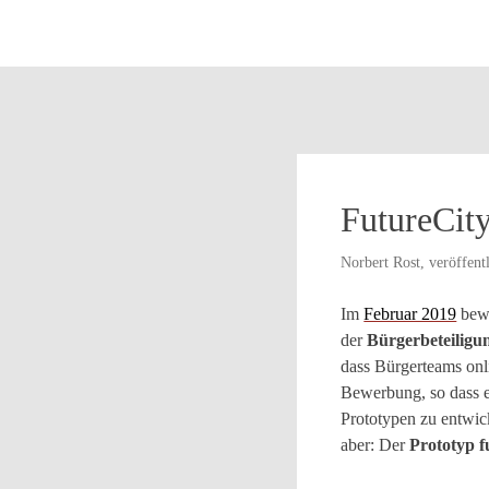
wenn man Bekanntes
neu kombiniert.“
FutureCity
Norbert Rost, veröffent
Im
Februar 2019
bewa
der
Bürgerbeteiligu
dass Bürgerteams on
Bewerbung, so dass 
Prototypen zu entwic
aber: Der
Prototyp f