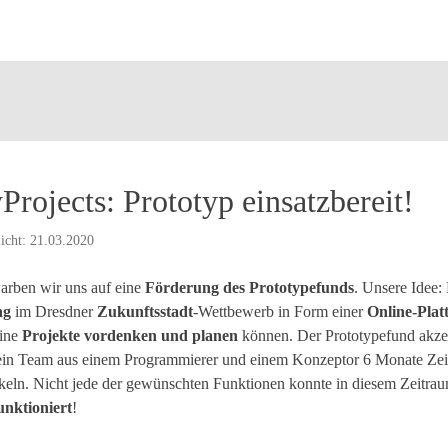
Projects: Prototyp einsatzbereit!
licht: 21.03.2020
rben wir uns auf eine
Förderung des Prototypefunds
. Unsere Idee:
ng
im Dresdner
Zukunftsstadt
-Wettbewerb in Form einer
Online-Pla
line
Projekte vordenken und planen
können. Der Prototypefund akzep
ein Team aus einem Programmierer und einem Konzeptor 6 Monate Zeit
keln. Nicht jede der gewünschten Funktionen konnte in diesem Zeitra
unktioniert
!