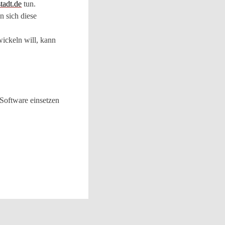
stadt.de
tun.
n sich diese
ickeln will, kann
 Software einsetzen