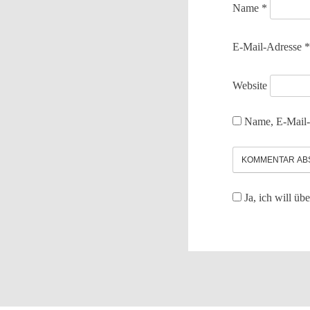
Name
*
E-Mail-Adresse
Website
Name, E-Mail-
Ja, ich will üb