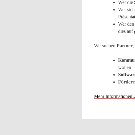
Wer die
Wer sich
Präsenta
Wer den 
dies auf
Wir suchen
Partner
,
Kommu
wollen
Softwar
Fördere
Mehr Informationen