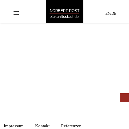
NORBERT ROST
menu
EN/DE
Zukunftsstadt.de
HUMBOLDTHAUS
GÖRLITZ
„Neues entsteht,
wenn man Bekanntes
neu kombiniert.“
Impressum
Kontakt
Referenzen