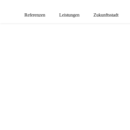
Referenzen
Leistungen
Zukunftsstadt
HAUS AN D
„Neues entsteht,
wenn man Bekanntes
neu kombiniert.“