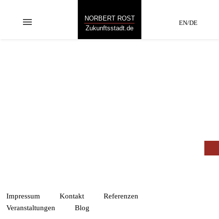
NORBERT ROST
menu
EN/DE
Zukunftsstadt.de
WILDWUCHS E.V
„Neues entsteht,
wenn man Bekanntes
neu kombiniert.“
Impressum
Kontakt
Referenzen
Veranstaltungen
Blog