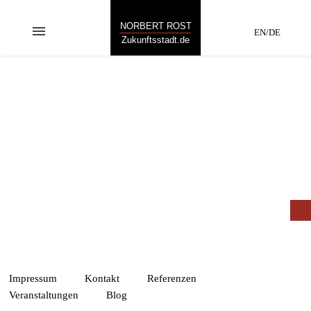
NORBERT ROST
menu
EN/DE
Zukunftsstadt.de
FUTURIUM
„Neues entsteht,
wenn man Bekanntes
neu kombiniert.“
Impressum
Kontakt
Referenzen
Veranstaltungen
Blog