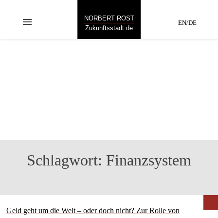
NORBERT ROST
menu
EN/DE
Zukunftsstadt.de
FINANZSYSTEM
„Neues entsteht,
wenn man Bekanntes
neu kombiniert.“
Schlagwort:
Finanzsystem
Geld geht um die Welt – oder doch nicht? Zur Rolle von