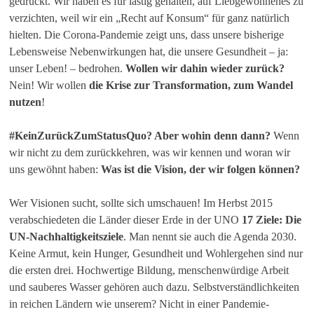
gedrückt. Wir haben es für lästig gehalten, auf Liebgewonnenes zu
verzichten, weil wir ein „Recht auf Konsum“ für ganz natürlich
hielten. Die Corona-Pandemie zeigt uns, dass unsere bisherige
Lebensweise Nebenwirkungen hat, die unsere Gesundheit – ja:
unser Leben! – bedrohen.
Wollen wir dahin wieder zurück?
Nein! Wir wollen
die Krise zur Transformation,
zum Wandel
nutzen
!
#KeinZurückZumStatusQuo?
Aber wohin denn dann?
Wenn
wir nicht zu dem zurückkehren, was wir kennen und woran wir
uns gewöhnt haben:
Was ist die Vision, der wir folgen können?
Wer Visionen sucht, sollte sich umschauen! Im Herbst 2015
verabschiedeten die Länder dieser Erde in der UNO
17 Ziele: Die
UN-Nachhaltigkeitsziele
. Man nennt sie auch die Agenda 2030.
Keine Armut, kein Hunger, Gesundheit und Wohlergehen sind nur
die ersten drei. Hochwertige Bildung, menschenwürdige Arbeit
und sauberes Wasser gehören auch dazu. Selbstverständlichkeiten
in reichen Ländern wie unserem? Nicht in einer Pandemie-