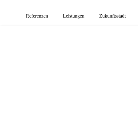
Referenzen
Leistungen
Zukunftsstadt
HACKING PO
„Neues entsteht,
wenn man Bekanntes
neu kombiniert.“