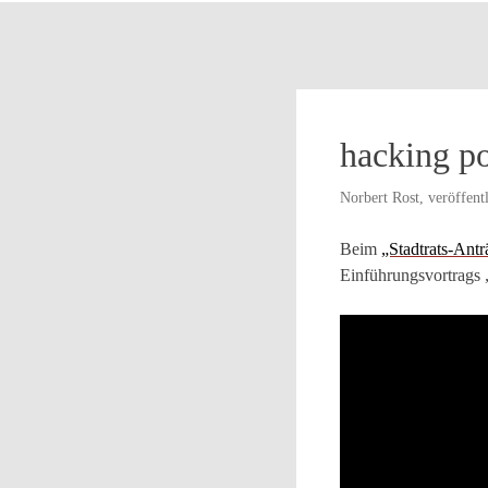
hacking po
Norbert Rost, veröffent
Beim
„Stadtrats-Ant
Einführungsvortrags „